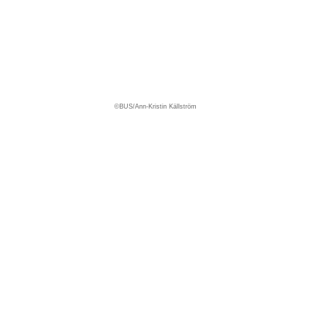
©
BUS/Ann-Kristin Källström