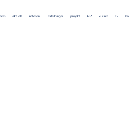
hem
aktuellt
arbeten
utställningar
projekt
AIR
kurser
cv
ko